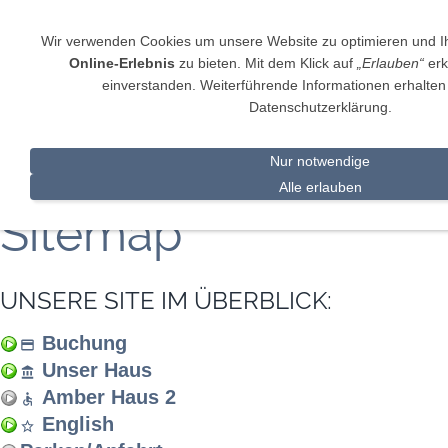
Wir verwenden Cookies um unsere Website zu optimieren und 
Sie betrachten gegenwärtig eine Version der Websi
Online-Erlebnis
zu bieten. Mit dem Klick auf
„Erlauben“
erk
Geräte optimiert wurde.
einverstanden. Weiterführende Informationen erhalten 
Datenschutzerklärung.
Zur Desktop-Version
Hinweis nicht mehr anzeigen
Navigation einblenden
Nur notwendige
Alle erlauben
Sitemap
UNSERE SITE IM ÜBERBLICK:
Buchung
Unser Haus
Amber Haus 2
English